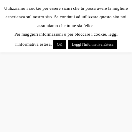
Utilizziamo i cookie per essere sicuri che tu possa avere la migliore
esperienza sul nostro sito. Se continui ad utilizzare questo sito noi
assumiamo che tu ne sia felice.
Per maggiori informazioni o per bloccare i cookie, leggi
l'informativa estesa.
OK
Leggi l'Informativa Estesa
chiacchiere
All
la mia vita e io
sproloqui
istanti rubati