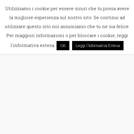
Utilizziamo i cookie per essere sicuri che tu possa avere
la migliore esperienza sul nostro sito. Se continui ad
utilizzare questo sito noi assumiamo che tu ne sia felice.
Per maggiori informazioni o per bloccare i cookie, leggi
l'informativa estesa.
OK
Leggi l'Informativa Estesa
lettera
All
la mia vita e io
sproloqui
istanti rubati